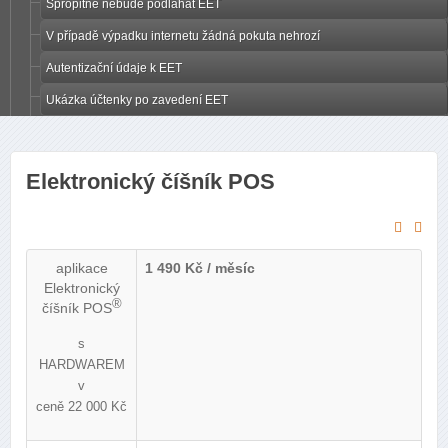
Spropitné nebude podláhat EET
V případě výpadku internetu žádná pokuta nehrozí
Autentizační údaje k EET
Ukázka účtenky po zavedení EET
Elektronický číšník POS
aplikace
1 490 Kč / měsíc
Elektronický
®
číšník POS
s
HARDWAREM
v
ceně 22 000 Kč