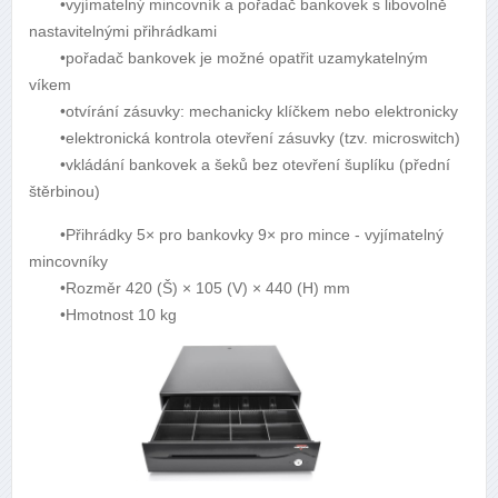
•vyjímatelný mincovník a pořadač bankovek s libovolně
nastavitelnými přihrádkami
•pořadač bankovek je možné opatřit uzamykatelným
víkem
•otvírání zásuvky: mechanicky klíčkem nebo elektronicky
•elektronická kontrola otevření zásuvky (tzv. microswitch)
•vkládání bankovek a šeků bez otevření šuplíku (přední
štěrbinou)
•Přihrádky 5× pro bankovky 9× pro mince - vyjímatelný
mincovníky
•Rozměr 420 (Š) × 105 (V) × 440 (H) mm
•Hmotnost 10 kg