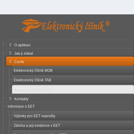
O aplikaci
Jak ji získat
Ceník
Elektronický číšník MOB
Elektronický číšník TAB
Elektronický číšník POS
Kontakty
informace o EET
Výjimky pro EET neprošly
Záloha a její evidence v EET